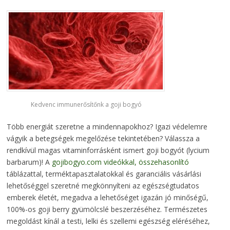
Kedvenc immunerősítőnk a goji bogyó
Több energiát szeretne a mindennapokhoz? Igazi védelemre
vágyik a betegségek megelőzése tekintetében? Válassza a
rendkívül magas vitaminforrásként ismert goji bogyót (lycium
barbarum)! A
gojibogyo.com videókkal, összehasonlító
táblázattal, terméktapasztalatokkal és garanciális vásárlási
lehetőséggel szeretné megkönnyíteni az egészségtudatos
emberek életét, megadva a lehetőséget igazán jó minőségű,
100%-os goji berry gyümölcslé beszerzéséhez. Természetes
megoldást kínál a testi, lelki és szellemi egészség eléréséhez,