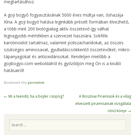
megtartásához.
A goji bogyó fogyasztásának 5000 éves múltja van, őshazája
Kína. A goji bogyó hatása leginkább préselt formában élvezhető,
a több mint 200 biológiailag aktív összetevő így válhat
legnagyobb mértékben a szervezet hasznára. Sokféle
karotinoidot tartalmaz, valamint poliszacharidokat, az összes
szükséges aminosavat, gyulladáscsökkentő összetevőket, mikro-
tápanyagokat és antioxidánsokat. Rendeljen mielőbb a
gojibogyo.com weboldalról és győződjön meg Ön is a kiváló
hatásairól!
Bookmark the
permalink
.
Post navigation
←
Mi a teendő, ha a bojler csöpög?
A Boszniai Piramisok és a világ
elveszett piramisainak vizsgálata
című könyv
→
Search